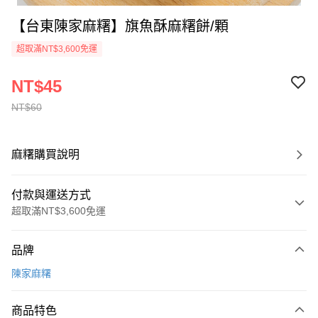
【台東陳家麻糬】旗魚酥麻糬餅/顆
超取滿NT$3,600免運
NT$45
NT$60
麻糬購買說明
付款與運送方式
超取滿NT$3,600免運
付款方式
品牌
信用卡一次付款
陳家麻糬
Apple Pay
商品特色
AFTEE先享後付