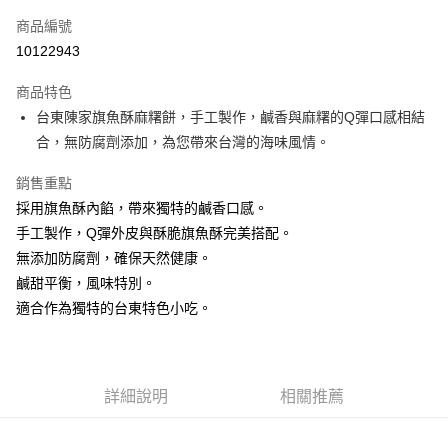
相關說明
商品編號
【關於「AFTEE先享後付」】
10122943
ATM付款
AFTEE先享後付是「在收到商品之後才付款」的支付方式。 讓您購物簡單
便利好安心！
貨到付款
商品特色
１．簡單：不需註冊會員、不需綁卡、不需儲值。
２．便利：只要手機號碼，簡訊認證，即可結帳。
台東陳家旗魚酥麻糬餅，手工製作，鹹香與麻糬的Q彈口感相結
３．安心：先確認商品／服務後，再付款。
運送方式
合，無防腐劑添加，為您帶來台灣的海味風情。
【「AFTEE先享後付」結帳流程】
冷藏7-11取貨(快速到店)
１．於結帳方式選擇「AFTEE先享後付」後，將跳轉至「AFTEE先享後付」
銷售重點
每筆NT$200，滿NT$3,600(含以上)免運費
結帳頁面，進行簡訊認證並確認金額後，即可完成結帳。
採用旗魚酥內餡，帶來獨特的鹹香口感。
２．訂單成立數日內，您將收到繳費通知簡訊。
手工製作，Q彈外皮與酥脆旗魚酥完美搭配。
冷藏宅配
３．收到繳費通知簡訊後14天內，點擊此簡訊中的連結，可透過四大超商／
ATM／網路銀行／等多元方式進行付款，方視為交易完成。
無添加防腐劑，確保天然健康。
每筆NT$250，滿NT$3,600(含以上)免運費
※ 請注意：結帳手續完成當下不需立刻繳費，但若您需要取消訂單，請聯絡
鹹甜平衡，風味特別。
購買商品的店家。未經商家同意取消之訂單仍視為有效，需透過AFTEE先享
冷藏貨到付款
適合作為獨特的台東特色小吃。
後付繳納相關費用。
每筆NT$250，滿NT$3,600(含以上)免運費
※ 交易是否成功請以「AFTEE先享後付 」之結帳頁面顯示為準，若有關於
是否繳費成功／繳費後需取消欲退款等相關疑問，請聯繫「AFTEE先享後付
客戶支援中心」
https://netprotections.freshdesk.com/support/home
詳細說明
相關推薦
【注意事項】
１．透過由恩沛科技股份有限公司提供之「AFTEE先享後付」服務完成之交
易，需依本服務之必要範圍內提供個人資料，並將交易相關給付款項請求債