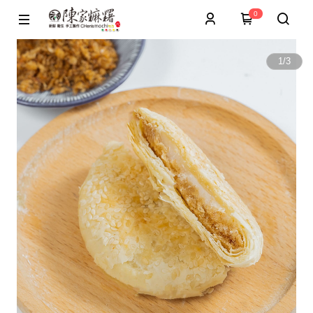
0
1
/
3