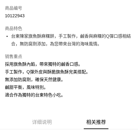
相关说明
商品编号
一、關於 AFTEE先享後付
10122943
ATM付款
1. 於付款方式選擇AFTEE先享後付，將跳出AFTEE先享後付手機驗證視
窗。
货到付款
商品特色
2. 進行簡訊驗證之後，即可完成結帳手續。
3. 訂單確認後不需事先繳費，商品會配送至您的指定地址。
台東陳家旗魚酥麻糬餅，手工製作，鹹香與麻糬的Q彈口感相結
4. 下訂完成後，您的手機會收到一封繳費通知簡訊，APP會員則會收到
运送方式
合，無防腐劑添加，為您帶來台灣的海味風情。
AFTEE APP推播通知。
5. 收到商品當下無需繳費，確認無誤後，請再利用繳費通知簡訊或AFTEE
冷藏7-11取貨(快速到店)
APP於四大便利商店‧ATM/網銀等方式進行付款。
销售重点
每笔NT$200，满NT$3,600(含以上)免运费
採用旗魚酥內餡，帶來獨特的鹹香口感。
請留意繳費期限為 14 天。唯有下載 AFTEE App 成為 AFTEE 會員者方能享
手工製作，Q彈外皮與酥脆旗魚酥完美搭配。
冷藏宅配
有最長 45 天內付款之服務。
無添加防腐劑，確保天然健康。
每笔NT$250，满NT$3,600(含以上)免运费
繳費期限，為商家向您請款的時間，再加上使用AFTEE可延長的天數所計算
鹹甜平衡，風味特別。
出。使用AFTEE下訂可以延長您收到商品前的繳費天數，但無法保證一定能
冷藏貨到付款
適合作為獨特的台東特色小吃。
夠在期限內收到商品(例如:預購商品或預計到貨時間較長者)。因此無論收到
每笔NT$250，满NT$3,600(含以上)免运费
商品與否，仍需要請您在AFTEE規定的時間內完成繳費。
二、付款限制
1. 初次使用 AFTEE 時，將依認證結果及本公司審查結果，核予每個人不同
详细说明
相关推荐
之上限額度
2. 結帳金額須大於NT$30
3. 目前僅支援台灣會員