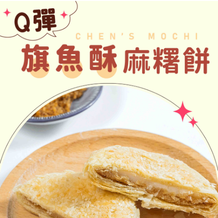
三、聲明條款
「AFTEE先享後付」(下稱本服務)乃由恩沛科技股份有限公司(下稱 AFTEE )
所提供，並由 AFTEE 向您收取款項。因使用本服務所須提供之個人資料(包
含但不限於訂購人姓名、電話，收件人姓名、電話、收件地址)，將交付予
AFTEE 於本服務必要服務範圍內運用。關於 AFTEE 對於個人資料之蒐集、
處理、利用，詳參 AFTEE 官網之『個人資料蒐集、處理及利用告知聲明』
（
https://aftee.tw/privacypolicy/
）。
若款項超過繳費期限，將根據當次的金額加收年利率 16% 的逾期滯納金。
未成年的使用者，請事先徵得法定代理人或監護人之同意方可使用
AFTEE。
若您對於個人資料之處理、利用有任何疑問，或欲行使相關法律權利，請聯
繫恩沛科技股份有限公司。若您不同意我們將上開所示之個人資料，連同必
要之購買訂單資訊提供予 AFTEE ，或讓 AFTEE 蒐集處理利用您的個人資
料，請勿選用本服務。