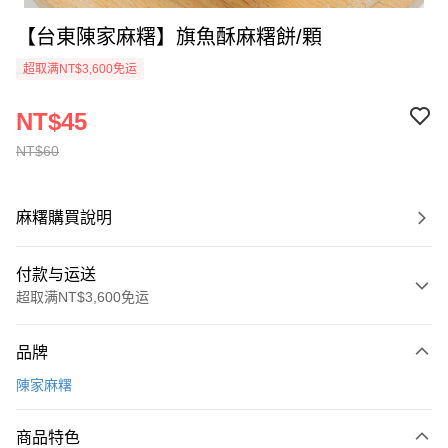
【台東陳家麻糬】旗魚酥麻糬餅/顆
超取满NT$3,600免运
NT$45
NT$60
麻糬購買說明
付款与运送
超取满NT$3,600免运
付款方式
品牌
信用卡一次付款
陳家麻糬
Apple Pay
商品特色
AFTEE先享后付