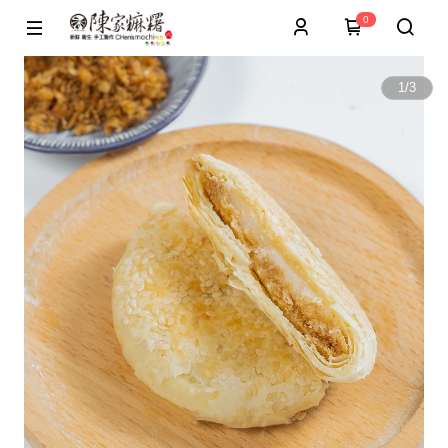
0
1
/
3