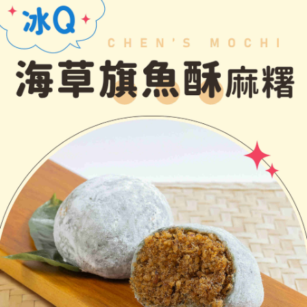
1.初回 AFTEEを ご利用の際に、認証結果及び当社の審査の結果に基づ
き、限度額が設定されます。
2.決済金額は最低NT$20です。
3.現在、台湾の会員のみご利用いただけます。
三、利用規約「AFTEE代金後払い」（以下当サービスという）はネットプ
ロテクションズ（以下 AFTEE という）が提供し、AFTEEが代金を徴収し
ます。当サービスご利用の際に提供しなければならない個人情報（注文者
の氏名、電話番号、受取人の氏名、電話番号、受取人住所を含むがこれに
限らない）は、AFTEEに渡され当サービスで必要な範囲内で利用されま
す。AFTEEの個人情報の収集、処理、利用について、詳細はAFTEE公式ホ
ームページの『個人情報の収集、処理及び利用に関する声明』をご参照く
ださい（
https://aftee.tw/privacypolicy/
）。
AFTEEの初回ご利用の際に、審査を通過すれば、最高額がNT$10,000にな
ります。支払い期限を過ぎた場合、その金額に基づいて年利20%の遅延滞
納金が加算されます。未成年の利用者は、事前に法定代理人または後見人
の同意を得ればAFTEEをご利用いただけます。
個人情報の処理、利用について疑問がある、または関連する法律の権利を
行使したい場合は、ネットプロテクションズ
cs_tw@netprotections.co.jp
にご連絡ください。上記に示した個人情報を、必要な購入注文書とあわせ
てAFTEEにご提供いただく、またはAFTEEにあなたの個人情報の収集、処
理、利用を許可することににご同意いただけない場合は、当サービスを選
択しないでください。