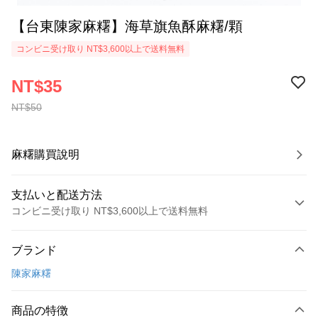
【台東陳家麻糬】海草旗魚酥麻糬/顆
コンビニ受け取り NT$3,600以上で送料無料
NT$35
NT$50
麻糬購買說明
支払いと配送方法
コンビニ受け取り NT$3,600以上で送料無料
お支払い方法
ブランド
クレジットカード1回払い
陳家麻糬
Apple Pay
AFTEE代金後払い
商品の特徴