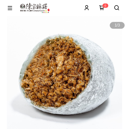
0
1
/
3