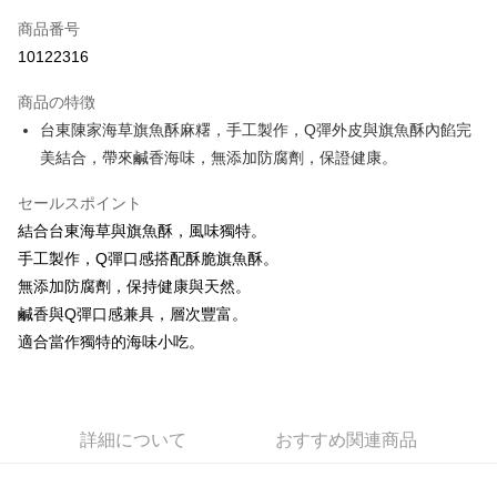
説明
商品番号
一、 AFTEE代金後払いについて
ATM払い
10122316
1.お支払い方法でAFTEE代金後払いを選択すると、携帯電話認証ウィンド
ウが表示されます。
代金引換
2.SMSで認証してお支払い手続を進めてください。
商品の特徴
3.注文するときのお支払いは不要です。商品はご指定の住所に配送されま
台東陳家海草旗魚酥麻糬，手工製作，Q彈外皮與旗魚酥內餡完
す。
配送方法
美結合，帶來鹹香海味，無添加防腐劑，保證健康。
4.ご注文が完了すると、携帯に支払い通知のSMSが届きます。アプリ会員
の場合は、AFTEE アプリプッシュ通知が届きます。
冷藏7-11取貨(快速到店)
5.商品受け取り時のお支払いは不要です。商品を確かめてから、SMSまた
セールスポイント
配送毎にNT$200、NT$3,600以上で送料無料
はアプリの通知に従って、4大コンビニ、またはATM/オンラインバンキン
結合台東海草與旗魚酥，風味獨特。
グでお支払いください。
冷藏宅配
手工製作，Q彈口感搭配酥脆旗魚酥。
代金納付期限は最短で 14 日以内ですので、ご注意ください。AFTEE アプ
配送毎にNT$250、NT$3,600以上で送料無料
無添加防腐劑，保持健康與天然。
リをダウンロードして AFTEE 会員になるとお支払い期限を最長 45 日以内
鹹香與Q彈口感兼具，層次豐富。
まで延長できます。
冷藏貨到付款
適合當作獨特的海味小吃。
配送毎にNT$250、NT$3,600以上で送料無料
お支払期限は、ショップが請求した期日と、AFTEEで延長できる日数をも
とに計算されます。AFTEEで注文すると、商品を受け取るまで支払い期限
を延長できますが、商品を期限内に受け取れない場合があります（例：予
約商品や商品到着日が比較的遅い商品）。そのため、商品到着の有無に関
わらず、AFTEEで指定された期限内にお支払いください。
詳細について
おすすめ関連商品
二、支払い限度額